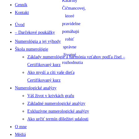
Cenník
Kontakt
Úvod
– Darčekové poukážky
Numerológia a jej výhody
Škola numerológie
Základy numerológie a harmónia vzťahov podľa čísel –
Certifikovaný kurz
Ako myslí a cíti vaše dieťa
Certifikovaný kurz
Numerologické analýzy
Váš život v krivkách grafu
Základné numerologické analýzy
Exkluzívne numerologické analýzy
Ako určiť termín dôležitej udalosti
O mne
Médiá