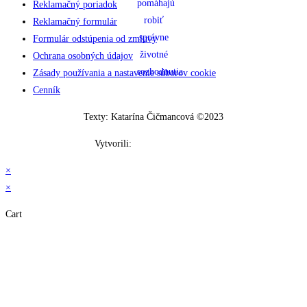
Reklamačný poriadok
Reklamačný formulár
Formulár odstúpenia od zmluvy
Ochrana osobných údajov
Zásady používania a nastavenie súborov cookie
Cenník
Texty: Katarína Čičmancová ©2023
Vytvorili:
J&P MEDIA ©2023
×
×
Cart