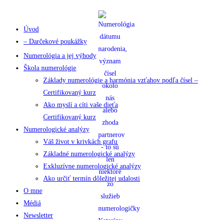
Skip
to
Úvod
content
– Darčekové poukážky
Numerológia a jej výhody
Škola numerológie
Základy numerológie a harmónia vzťahov podľa čísel –
Certifikovaný kurz
Ako myslí a cíti vaše dieťa
Certifikovaný kurz
Numerologické analýzy
Váš život v krivkách grafu
Základné numerologické analýzy
Exkluzívne numerologické analýzy
Ako určiť termín dôležitej udalosti
O mne
Médiá
Newsletter