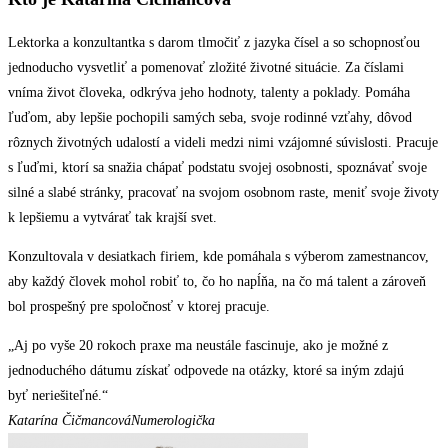
Lektorka a konzultantka s darom tlmočiť z jazyka čísel a so schopnosťou
jednoducho vysvetliť a pomenovať zložité životné situácie. Za číslami
vníma život človeka, odkrýva jeho hodnoty, talenty a poklady. Pomáha
ľuďom, aby lepšie pochopili samých seba, svoje rodinné vzťahy, dôvod
rôznych životných udalostí a videli medzi nimi vzájomné súvislosti. Pracuje
s ľuďmi, ktorí sa snažia chápať podstatu svojej osobnosti, spoznávať svoje
silné a slabé stránky, pracovať na svojom osobnom raste, meniť svoje životy
k lepšiemu a vytvárať tak krajší svet.
Konzultovala v desiatkach firiem, kde pomáhala s výberom zamestnancov,
aby každý človek mohol robiť to, čo ho napĺňa, na čo má talent a zároveň
bol prospešný pre spoločnosť v ktorej pracuje.
„Aj po vyše 20 rokoch praxe ma neustále fascinuje, ako je možné z
jednoduchého dátumu získať odpovede na otázky, ktoré sa iným zdajú
byť neriešiteľné.“
Katarína Čičmancová
Numerologička